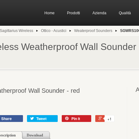
Home
Prodotti
Azienda
Qualità
Sagittarius Wireless
Ottico - Acustici
Weaterproof Sounders
SGWRS10
ess Weatherproof Wall Sounder 
A
herproof Wall Sounder - red
Share
Tweet
Pin it
+1
escription
Download